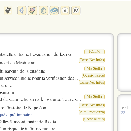
RCFM
tadelle entraîne l’évacuation du festival
Corse Net Infos
 concert de Mosimann
Via Stella
u parking de la citadelle
Ouest-France
ice unique pour la vérification des animateurs
Corse Net Infos
Sperone
Mosimann
Via Stella
ité lié au parking qui se trouve sous le festival
Corse Net Infos
eri
vre l’histoire de Napoléon
22
Alta Frequenza
h
uête préliminaire
Corse Matin
Gilles Simeoni, maire de Bastia
un risque lié à l’infrastructure