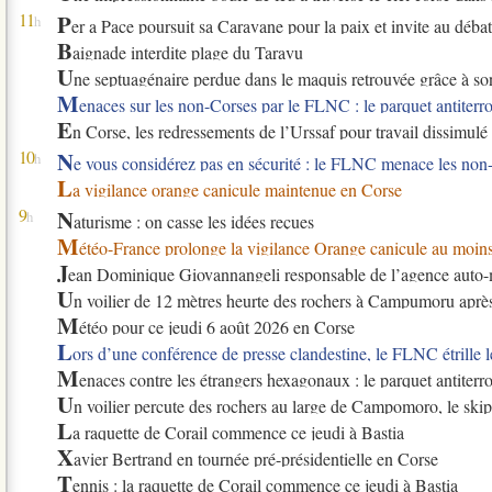
11
P
h
er a Pace poursuit sa Caravane pour la paix et invite au débat
B
aignade interdite plage du Taravu
U
ne septuagénaire perdue dans le maquis retrouvée grâce à so
M
enaces sur les non-Corses par le FLNC : le parquet antiterr
E
n Corse, les redressements de l’Urssaf pour travail dissimul
10
N
h
e vous considérez pas en sécurité : le FLNC menace les non
L
a vigilance orange canicule maintenue en Corse
9
N
h
aturisme : on casse les idées reçues
M
étéo-France prolonge la vigilance Orange canicule au moins
J
ean Dominique Giovannangeli responsable de l’agence auto-
U
n voilier de 12 mètres heurte des rochers à Campumoru aprè
M
étéo pour ce jeudi 6 août 2026 en Corse
L
ors d’une conférence de presse clandestine, le FLNC étrille 
M
enaces contre les étrangers hexagonaux : le parquet antiterroriste ouvre
U
n voilier percute des rochers au large de Campomoro, le sk
L
a raquette de Corail commence ce jeudi à Bastia
X
avier Bertrand en tournée pré-présidentielle en Corse
T
ennis : la raquette de Corail commence ce jeudi à Bastia