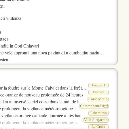
eni
 cù viulenza
a
rtaca
cendiu in Coti Chiavari
e vole approntà una nova pagina di u cumbattitu naziunale
rsica
à l’incendiu di Corti
 u Paris FC
 listessu fervore
France 3
 Anziani
a foudre sur le Monte Calvi et dans la forêt de Forca
Jysmax
e vole approntà una nova pagina di u cumbattitu naziunale
ance orange de nouveau prolongée de 24 heures
Corse Matin
ia per fatti di viulenze grave
a traversé le ciel corse dans la nuit de lundi à mardi
Communauté d
e météorologique ORANGE CANICULE jusqu’au vendredi 7 aout 2026, 23h59 a m
Libération
ce orange canicule, journée à très haut risque dans le Var
Pratica Lingua
r
Ville d’Ajaccio
ce météorologique ORANGE CANICULE jusqu’au vendredi 7 aout 2026, 23h59 a m
Voce Nustrale
diatu in Ghisunaccia
La Croix