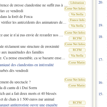
20
h
Libération
 clandestine ne suffit pas à faire une force politique
Corse Net Infos
lay ce vendredi
Via Stella
 dans la forêt de Forca
France Info
antécédents des animateurs des colonies de vacances
19
h
Via Stella
Corse Net Infos
ai pas envie de regarder nos villages s’éteindre
18
h
RCFM
Corse Net Infos
ntale réclament une structure de proximité
RCFM
 aux inquiétudes des familles
Via Stella
Ça pense ensemble, ça se bagarre ensemble
17
h
Corse Matin
qué des clandestins en intégralité
rturbés dès vendredi
Corse Net Infos
nement du spectacle ?
16
h
Corse Matin
a di cantu di i Dui Sorru
nich qui a fait deux morts et 40 blessés
15
h
 et de chats à 1 500 euros par animal
RCFM
rquet antiterroriste ouvre une enquête