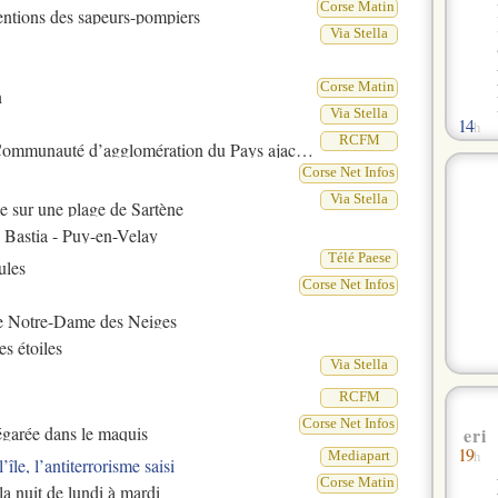
Corse Matin
ventions des sapeurs-pompiers
Via Stella
Corse Matin
n
Via Stella
14
h
RCFM
 Communauté d’agglomération du Pays ajaccien
Corse Net Infos
Via Stella
13
e sur une plage de Sartène
h
 Bastia - Puy-en-Velay
Télé Paese
ules
Corse Net Infos
 de Notre-Dame des Neiges
es étoiles
Via Stella
RCFM
Corse Net Infos
 égarée dans le maquis
eri
12
h
19
h
Mediapart
le, l’antiterrorisme saisi
Corse Matin
la nuit de lundi à mardi