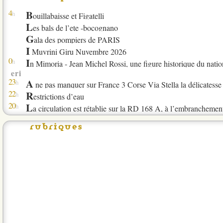
4
B
h
ouillabaisse et Figatelli
l
es bals de l’ete -bocognano
G
ala des pompiers de PARIS
I
Muvrini Giru Nuvembre 2026
0
I
h
n Mimoria - Jean Michel Rossi, une figure historique du nationalisme - 
eri
23
A
h
ne pas manquer sur France 3 Corse Via Stella la délicatesse
22
R
h
estrictions d’eau
20
L
h
a circulation est rétablie sur la RD 168 A, à l’embranchement de Tagli
M
enaces du FLNC : le texte sur l’autonomie de la Corse
rubriques
V
ous étiez nombreux réunis hier soir à Eccica Suaredda
N
os bénévoles les plus anciens seront heureux revoir Candyâ adoptée en 2018 et qui vieillit tout doucement du côté de 
19
2
h
026 de la dÉsinformation notoire
T
rail l’Arbaghju di RENNU, recherche médecin de course pour le lundi 17 
D
eux départs de feu causés par la foudre sur le Monte Calvi et dans la
C
anicule en Corse : la vigilance orange de nouveau prolongée
L
e gouvernement rattrapé par le dossier corse
L
e récap’ des résultats du jour est disponible