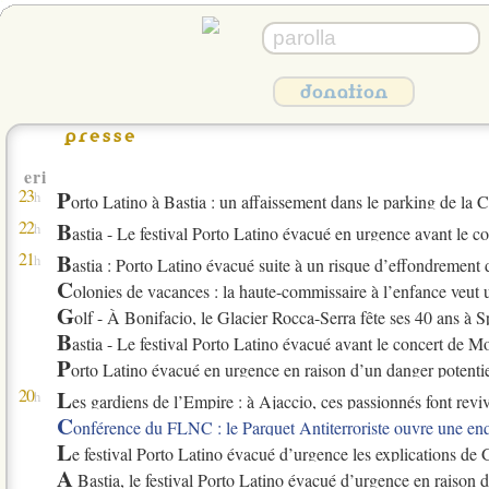
donation
presse
eri
23
P
h
orto Latino à Bastia : un affaissement dans le parking de la Ci
22
B
h
astia - Le festival Porto Latino évacué en urgence avant le
21
B
h
astia : Porto Latino évacué suite à un risque d’effondrement d
C
olonies de vacances : la haute-commissaire à l’enfance veut un serv
G
olf - À Bonifacio, le Glacier Rocca-Serra fête ses 40 ans à 
B
astia - Le festival Porto Latino évacué avant le concert de 
P
orto Latino évacué en urgence en raison d’un danger potentiel de sécur
20
L
h
es gardiens de l’Empire : à Ajaccio, ces passionnés font revi
C
onférence du FLNC : le Parquet Antiterroriste ouvre une enq
L
e festival Porto Latino évacué d’urgence les explications de 
A
Bastia, le festival Porto Latino évacué d’urgence en raison d’