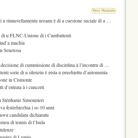
L
e FLNC rejette le projet d’autonomie et menace les non-Corses venant vivre dans l’île
L
RCFM
e processus de Beauvau est une grave faute politique selon le FLNC
Voce Nustrale
 rinnuvellamentu urganu è di a cuesione suciale di a cità di Bastia
a di u FLNC-Unione di i Cumbattenti
 ind’a machja
in Senetosa
ecisione di cummissione di disciplina à l’incontru di u SCB
ti sorte di u silenziu è pista u prughjettu d’autonumia
zione in Cismonte
tti d’entrata à i cuncerti
du Stéphanie Simonpieri
va festighjeghja i so 10 anni
novu candidatu dichjaratu
urneu di tennis di l’Isula
iulenze
 marina di Lumiu