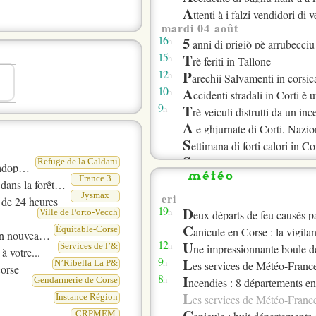
Ligue corse de Tenni
A
’Italie
ttenti à i falzi vendidori di v
Casa Cumuna Belgod&#
mardi 04 août
16
5
h
Gendarmerie de Corse
anni di prigiò pè arrubecciu
15
T
h
Voce Nustrale
rè feriti in Tallone
12
P
h
Corra in Corsica
arechji Salvamenti in corsic
10
A
h
Cumuna di Sarrula-Ca
ccidenti stradali in Corti è u
9
T
h
Ligue corse de Tenni
rè veiculi distrutti da un in
 6 3, 6 2
A
e ghjurnate di Corti, Nazion
e de Corail 2026 s’annonce comme u
S
Commune d’Aull&
ettimana di forti calori in Co
ntiochu ?
S
AFPA
urveglianza accrisciuta nant’
Refuge de la Caldani
Porticcio
8
P
météo
h
Ville d’Ajaccio
atrick Leonetti raghjunghje
France 3
 forêt de Forca
A
Office de tourisme
corsa di Vezzani sempre cun
Jysmax
eri
 de 24 heures
R
19
D
Corra in Corsica
h
itornu in Turchia per Julien
Ville de Porto-Vecch
eux départs de feu causés par l
A
C
Communauté d
e ghjurnata di Corti, Nazion
Équitable-Corse
anicule en Corse : la vigil
des usagers
e de copains
T
12
U
Ville d’Ajaccio
h
rè persone in guardia custod
Services de l’&
ne impressionnante boule de feu 
à votre...
lundi 03 août
9
L
Voce Nustrale
h
N’Ribella La P&
es services de Météo-France prolongent la vigilanc
orse
16
I
h
ncendiu novu in Corti
8
I
Communauté d
h
Gendarmerie de Corse
ncendies : 8 départements en vigilan
des usagers
13
O
h
péra Déconfiné est de retou
L
Ville de Bastia
Instance Région
es services de Météo-France prolongent la vigilan
tà di Bastia
10
U
h
n camiò di rumenzule incen
C
CRPMEM
CRPMEM