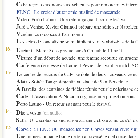
C
alvi reçoit deux nouveaux véhicules pour renforcer les inter
F
LNC - Le projet d’autonomie qualifié de mascarade
V
idéo. Porto Latino : Une retour gagnant pour le festival
J
uré à Venise, Xavier Giannoli prépare une série sur Napoléo
V
endanges précoces à Patrimoniu
L
es actes de vandalisme se multiplient sur les abris-bus de la
16
U
h
cciani - Marché des producteurs à Cruculi le 11 août
V
ictime d’un début de noyade, une femme secourue en urgenc
C
onférence de presse de Laurent Peyrelade avant le match SC
15
L
h
e centre de secours de Calvi se dote de deux nouveaux véhic
A
lata - Soirée Tango Argentin au stade de San Benedetto
À
Bavella, des centaines de fidèles réunis pour le pèlerinage
C
orte - L’association A Nuciola organise une projection sous l
P
orto Latino - Un retour gagnant pour le festival
14
D
h
ite a vostra
(en audio)
S
otta- Une septuagénaire retrouvée saine et sauve après s’être
12
C
h
orse : le FLNC-UC menace les non-Corses venant vivre sur l’î
U
ne impressionnante boule de feu a traversé le ciel corse dans 