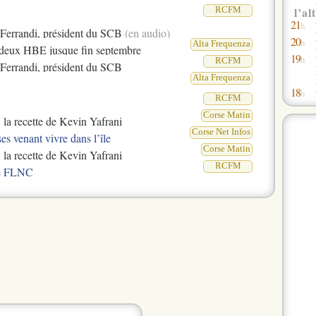
l’al
RCFM
21
h
de Ferrandi, président du SCB
(en audio)
20
h
Alta Frequenza
s deux HBE jusque fin septembre
19
h
RCFM
e Ferrandi, président du SCB
Alta Frequenza
18
h
RCFM
Corse Matin
: la recette de Kevin Yafrani
Corse Net Infos
s venant vivre dans l’île
17
h
Corse Matin
: la recette de Kevin Yafrani
RCFM
 le FLNC
16
h
15
h
14
h
11
h