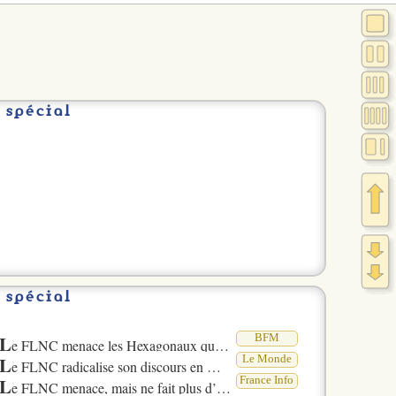
spécial
spécial
L
BFM
e FLNC menace les Hexagonaux qui s’installent en Corse, le parquet antiterroriste ouvre une enquête
L
Le Monde
e FLNC radicalise son discours en menaçant les non-Corses lors d’une conférence de presse clandestine
L
France Info
e FLNC menace, mais ne fait plus d’actions , analyse le journaliste de Corse-Matin , Antoine Giannini