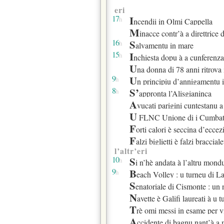
Cumuna di Sarrula-Ca
 tous....
eri
Services de l’&
hement de...
17
I
h
ncendii in Olmi Cappella
L’Opinion
mp nationaliste
M
inacce contr’à a direttrice di u
Sénat
is que jamais
16
S
h
alvamentu in mare
Équitable-Corse
e de copains
15
I
h
nchiesta dopu à a cunferenz
Amparà- Centre
U
na donna di 78 anni ritrova
Ligue corse de Tenni
9
U
h
n principiu d’annigamentu 
Cullettività di
8
S’
h
appronta l’Alisgianinca
Services de l’&
à votre...
A
vucati parigini cuntestanu a d
Ville de Porto-Vecch
U
FLNC Unione di i Cumbatten
Cullettività di
F
orti calori è seccina d’ecce
Ligue corse de Tenni
F
alzi biglietti è falzi bracciale
Corsica Infurmazione
ir ?
l’altr’eri
Voce Nustrale
10
S
h
i n’hè andata à l’altru mon
9
B
suciale di a cità di Bastia
h
each Volley : u turneu di La
France 3
S
enatoriale di Cismonte : un 
Ligue corse de Tenni
N
 Corail
avette è Galifi laureati à u t
N’Ribella La P&
T
orse
rè omi messi in esame per v
France 3
A
age de Sartène
ccidente di bagnu nant’à a