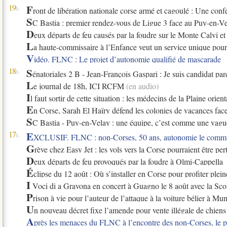
19
F
h
ront de libération nationale corse armé et cagoulé : Une conférence de presse
S
C Bastia : premier rendez-vous de Ligue 3 face au Puy-en-Ve
D
eux départs de feu causés par la foudre sur le Monte Calvi et
L
a haute-commissaire à l’Enfance veut un service unique pour vérifier les 
V
idéo. FLNC : Le projet d’autonomie qualifié de mascarade
18
S
h
énatoriales 2 B - Jean-François Gaspari : Je suis candidat parce que je n’
L
e journal de 18h, ICI RCFM
(en audio)
I
l faut sortir de cette situation : les médecins de la Plaine orie
E
n Corse, Sarah El Haïry défend les colonies de vacances face
S
C Bastia - Puy-en-Velay : une équipe, c’est comme une vague. 
17
E
h
XCLUSIF. FLNC : non-Corses, 50 ans, autonomie le communi
G
rève chez Easy Jet : les vols vers la Corse pourraient être pe
D
eux départs de feu provoqués par la foudre à Olmi-Cappella
É
clipse du 12 août : Où s’installer en Corse pour profiter plei
I
Voci di a Gravona en concert à Guagno le 8 août avec la Scol
P
rison à vie pour l’auteur de l’attaque à la voiture bélier à Mu
U
n nouveau décret fixe l’amende pour vente illégale de chiens
A
près les menaces du FLNC à l’encontre des non-Corses, le pa