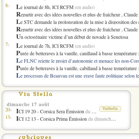
8
L
h
e journal de 8h, ICI RCFM
(en audio)
R
epartir avec des idées nouvelles et plus de fraîcheur , Clau
L
e STC demande la prolongation de la mise à disposition de
R
epartir avec des idées nouvelles et plus de fraîcheur , Claud
U
n octogénaire victime d’un début de noyade à Senetosa
7
L
h
e journal de 7h, ICI RCFM
(en audio)
P
urée de betteraves à la vanille, canillaud à basse température 
L
e FLNC rejette le projet d’autonomie et menace les non-Corse
P
urée de betteraves à la vanille, cabillaud à basse température 
L
e processus de Beauvau est une grave faute politique selon
Via Stella
dimanche 17 août
20
I
ViaStella
h
CI 19 20 - Corsica Sera Émission
du dimanche 17 août 2025
13
I
h
CI 12 13 - Corsica Prima Émission
du dimanche 17 août 2025
rubriques