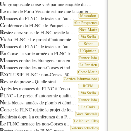
U
n groupuscule corse visé par une enquête du PNAT
L
e maire de Porto-Vecchio estime que la conférence de presse clandestine du FLNC signe son - retour dans le débat public
M
Mastodon
enaces du FLNC : le texte sur l’autonomie de la Corse
C
Alta Frequenza
onférence du FLNC : le Parquet Antiterroriste ouvre une enquête préliminaire
R
Nice-Matin
estez chez vous : le FLNC rejette la mascarade de l’autonomie et menace les envahisseurs venant vivre en Corse
V
Via Stella
idéo. FLNC : Le projet d’autonomie qualifié de mascarade
M
Sénat
enaces du FLNC : le texte sur l’autonomie de la Corse plus compromis que jamais
E
L’Opinion
n Corse, la sortie armée du FLNC traduit les fractures du camp nationaliste
M
France Info
enaces contre les étrangers : une enquête visant un groupuscule corse ouverte par le PNAT
M
Le Parisien
enaces contre les non-Corses et indépendance : que reste-t-il du FLNC ?
E
Corse Matin
XCLUSIF. FLNC : non-Corses, 50 ans, autonomie le communiqué des clandestins en intégralité
R
Corsica Infurmazione
evue de presse - Quelle stratégie le FLNC dessine-t-il pour l’avenir ?
A
RCFM
près les menaces du FLNC à l’encontre des non-Corses, le parquet antiterroriste ouvre une enquête
F
Via Stella
LNC - Le projet d’autonomie qualifié de mascarade
N
France Info
uits bleues, années de plomb et démilitarisation x2026; Depuis cinquante ans, le FLNC oscille entre violence radicale et tentatives de trêves
C
La Croix
orse : le FLNC rejette le projet de loi sur l’autonomie et menace les envahisseurs
I
Voce Nustrale
nchiesta dopu à a cunferenza di u FLNC-Unione di i Cumbattenti
L
Le Nouvel Obs
e FLNC menace les non-Corses qui viennent vivre sur l’île, le parquet antiterroriste ouvre une enquête
R
Valeurs actuelles
estez chez vous : le FLNC menace les envahisseurs français qui se rendent en Corse