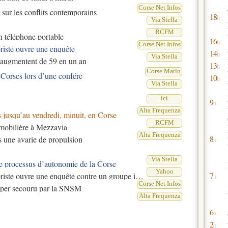
Corse Net Infos
 sur les conflits contemporains
18
h
Via Stella
RCFM
n téléphone portable
16
h
Corse Net Infos
oriste ouvre une enquête
14
h
Via Stella
é augmentent de 59 en un an
13
h
Corse Matin
-Corses lors d’une confére
10
h
Via Stella
ici
9
h
Alta Frequenza
 jusqu’au vendredi, minuit, en Corse
RCFM
mobilière à Mezzavia
Alta Frequenza
8
s une avarie de propulsion
h
Via Stella
le processus d’autonomie de la Corse
Yahoo
7
 une enquête contre un groupe indépendantiste corse
h
Corse Net Infos
ipper secouru par la SNSM
Alta Frequenza
6
h
11
h
2
h